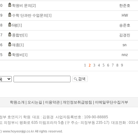
70
학원비 문의[2]
한준호
69
수학 단과반 수업문의[1]
HW
68
6평[1]
송준호
67
종합반[1]
김경진
66
재종[1]
sn
65
학원비[1]
nnz
1
2
3
4
5
6
7
8
9
학원소개
|
오시는길
|
이용약관
|
개인정보취급방침
|
이메일무단수집거부
정부 호연지기 학원 대표 : 김원경 사업자등록번호 : 109-90-88885
도 의정부시 평화로 635 미림프라자 5층 (구 주소- 의정부동 235-17) 대표전화 : 031-8
) www.hoyeonjigi.co.kr All rights reserved.