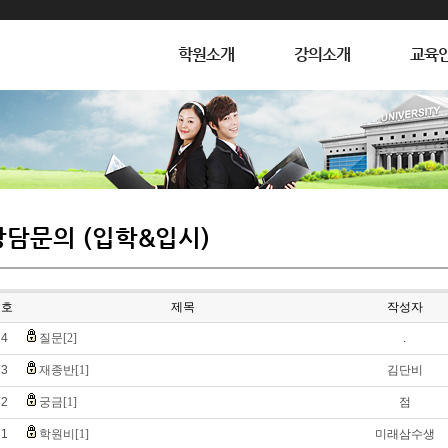
학원소개
강의소개
교육
상담문의 (입학&입시)
번호
제목
작성자
74
질문[2]
.
73
재종반[1]
김단비
72
궁금[1]
점
71
학원비[1]
미래삼수생