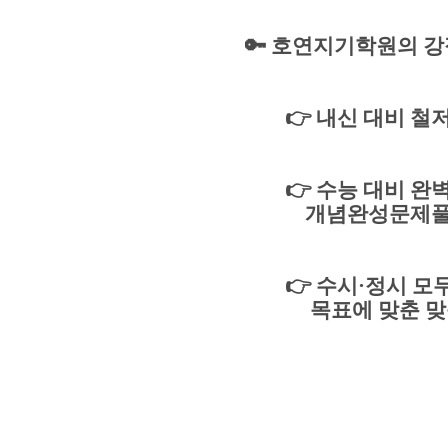
🔑 호연지기
학원의 강
👉
내신 대비 철
👉
수능 대비 완
개념완성문제
👉
수시
·
정시 모
목표에 맞춘 맞