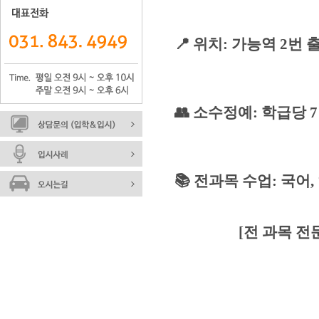
📍
위치
:
가능역
2
번 
👥
소수정예
:
학급당
7
📚
전과목 수업
:
국어
,
[전 과목 전문 강